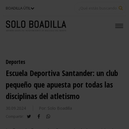
BU
BOADILLA ÚTIL
Deportes
Escuela Deportiva Santander: un club
pequeño que apuesta por todas las
disciplinas del atletismo
30.09.2024
Por: Solo Boadilla
twitter
facebook
whatsapp
Compartir: