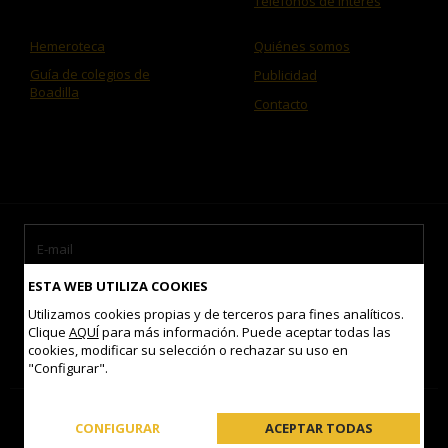
Teléfonos de interés
Hemeroteca
Quiénes somos
Guía de colegios de
Publicidad
Boadilla
Contacto
ESTA WEB UTILIZA COOKIES
Utilizamos cookies propias y de terceros para fines analíticos.
Clique
AQUÍ
para más información. Puede aceptar todas las
cookies, modificar su selección o rechazar su uso en
Acepto las
condiciones de uso
"Configurar".
Contacto
Mapa del sitio
Aviso legal
Política de Cookies
CONFIGURAR
ACEPTAR TODAS