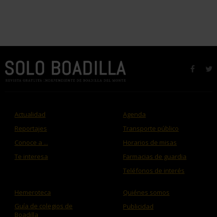
faceb
t
Actualidad
Agenda
Reportajes
Transporte público
Conoce a ...
Horarios de misas
Te interesa
Farmacias de guardia
Teléfonos de interés
Hemeroteca
Quiénes somos
Guía de colegios de
Publicidad
Boadilla