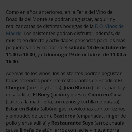
Como en años anteriores, en la Feria del Vino de
Boadilla del Monte se podrán degustar, adquirir y
realizar catas de distintas bodegas de la
D.O. Vinos de
Madrid.
Los asistentes podrán disfrutar, además, de
música en directo y actividades pensadas para los más
pequeños. La Feria abrirá el
sábado 18 de octubre de
11.00 a 18.00,
y el
domingo 19 de octubre, de 11.00 a
16.00.
Además de los vinos, los asistentes podrán degustar
tapas ofrecidas por siete restaurantes de Boadilla:
El
Chingón
(pozole y tacos),
Juan Blanco
(callos, paella y
ensaladilla),
El Buey
(jamón y queso),
Como en Casa
(callos a la madrileña, torreznos y tortilla de patata),
Estar en Babia
(albóndigas, revolconas con torreznos
y embutido de León),
Gasterea
(empanadas, finger de
pollo y ensaladilla) y
Restaurante Suyo
(arroz chaufa,
causa limeña de atún, arroz con leche y mazamorra