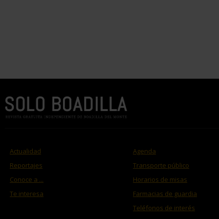
Actualidad
Agenda
Reportajes
Transporte público
Conoce a ...
Horarios de misas
Te interesa
Farmacias de guardia
Teléfonos de interés