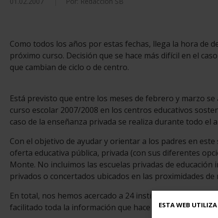
01.02.2007
Por: Redacción SB
Como todos los años por estas fechas, llega la hora de dec
próximo curso. Decisión que se hace más difícil en el cas
que cambian de ciclo o de centro.
Está previsto que entre los meses de febrero y marzo se a
curso escolar 2007/2008 en los centros educativos soste
caso de la enseñanza privada se realiza durante todo el 
Con el objetivo de ayudar y orientar a los padres en este
oferta educativa pública, privada (con sus diferentes opc
Monte. No incluimos las escuelas privadas de educación in
privados o concertados ubicados en las proximidades de 
En total, nos hemos acercado a 24 instituciones educati
ESTA WEB UTILIZA
facilitado toda la información que hace posible esta guía.