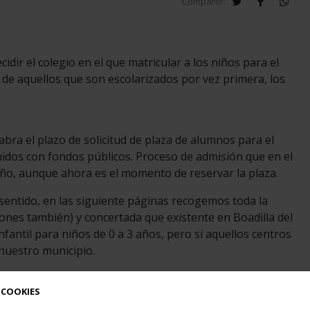
twitter
facebook
wha
Compartir:
idir el colegio en el que matricular a los niños para el
o de aquellos que son escolarizados por vez primera, los
bra el plazo de solicitud de plaza de alumnos para el
nidos con fondos públicos. Proceso de admisión que en el
año, aunque ahora es el momento de reservar la plaza.
 sentido, en las siguiente páginas recogemos toda la
iones también) y concertada que existente en Boadilla del
fantil para niños de 0 a 3 años, pero sí aquellos centros
nuestro municipio.
vas, a las que agradecemos que, un año más, nos hayan
 COOKIES