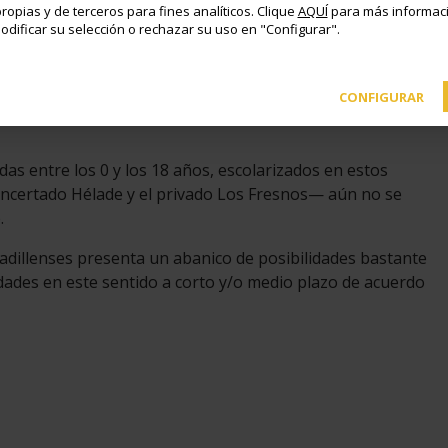
ropias y de terceros para fines analíticos. Clique
AQUÍ
para más informaci
odificar su selección o rechazar su uso en "Configurar".
úblicas para niños de 0 a 3 años; cinco colegios públicos
concertados; dos institutos públicos de Secundaria y
CONFIGURAR
s entre los 0 y los 18 años, escolarizados en estos
concertado Hélade y el privado Los Fresnos— aún no se
.
oadillenses presenta un abanico de posibilidades bastante
ades en este sentido a corto y/o medio plazo de acuerdo