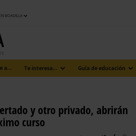
 EN BOADILLA
 a...
Te interesa...
Guía de educación
ertado y otro privado, abrirán
óximo curso