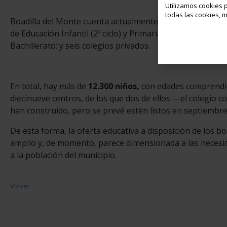
Utilizamos cookies p
todas las cookies, m
Boadilla del Monte cuenta actualmente con tres escuelas p
de Educación Infantil (2º ciclo) y Primaria; tres colegios 
Bachillerato; y seis colegios privados.
En total, hay más de
12.300 niños,
con edades comprendida
diecinueve centros, de los que dos de ellos —el colegio 
han construido, pero se prevé estén listos en septiembre
De esta forma, la oferta educativa a disposición de los b
amplio y, de momento, parece dimensionada a las necesid
a la población del municipio.
Volver