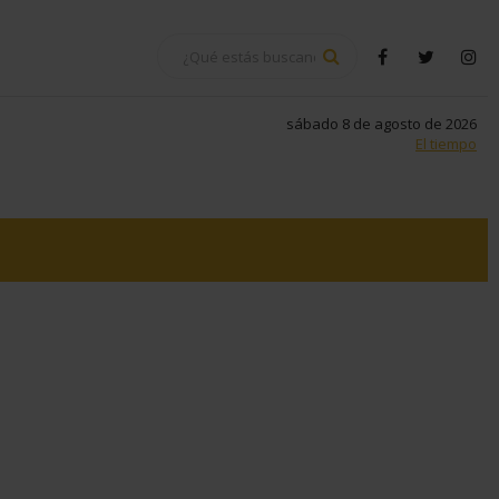
BUSCAR
facebook
twitter
in
sábado 8 de agosto de 2026
El tiempo