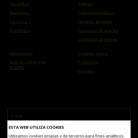
Actualidad
Agenda
Reportajes
Transporte público
Conoce a ...
Horarios de misas
Te interesa
Farmacias de guardia
Teléfonos de interés
Hemeroteca
Quiénes somos
Guía de colegios de
Publicidad
Boadilla
Contacto
ESTA WEB UTILIZA COOKIES
Utilizamos cookies propias y de terceros para fines analíticos.