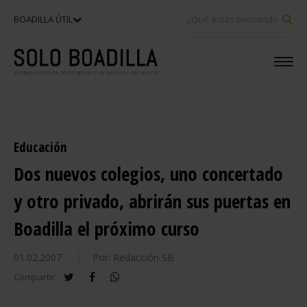
BU
BOADILLA ÚTIL
Educación
Dos nuevos colegios, uno concertado
y otro privado, abrirán sus puertas en
Boadilla el próximo curso
01.02.2007
Por: Redacción SB
twitter
facebook
whatsapp
Compartir: