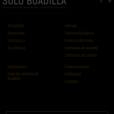
faceb
t
Actualidad
Agenda
Reportajes
Transporte público
Conoce a ...
Horarios de misas
Te interesa
Farmacias de guardia
Teléfonos de interés
Hemeroteca
Quiénes somos
Guía de colegios de
Publicidad
Boadilla
Contacto