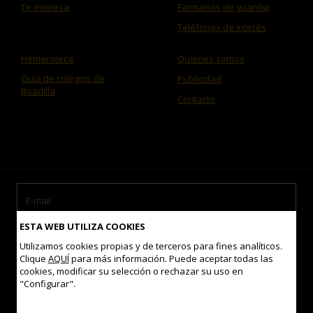
Te interesa
Farmacias de guardia
Teléfonos de interés
Hemeroteca
Quiénes somos
Guía de colegios de
Publicidad
Boadilla
Contacto
ESTA WEB UTILIZA COOKIES
Utilizamos cookies propias y de terceros para fines analíticos.
Clique
AQUÍ
para más información. Puede aceptar todas las
cookies, modificar su selección o rechazar su uso en
Acepto las
condiciones de uso
"Configurar".